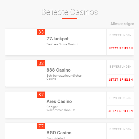
Beliebte Casinos
Alles anzeigen
8.3
BEWERTUNGEN
77Jackpot
Seriöses Online Casino!
JETZT SPIELEN
8.2
BEWERTUNGEN
888 Casino
Sehr benutzerfreundliches
Casino
JETZT SPIELEN
8.7
BEWERTUNGEN
Ares Casino
Üppiger
Willkommensbonus!
JETZT SPIELEN
7.7
BEWERTUNGEN
BGO Casino
Bingo-Vielfalt!