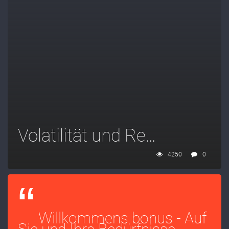
Volatilität und Return to Player Raten – Was bedeutet das?
4250
0
“
Willkommens bonus - Auf