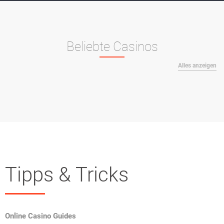
Beliebte Casinos
Alles anzeigen
Tipps & Tricks
Online Casino Guides