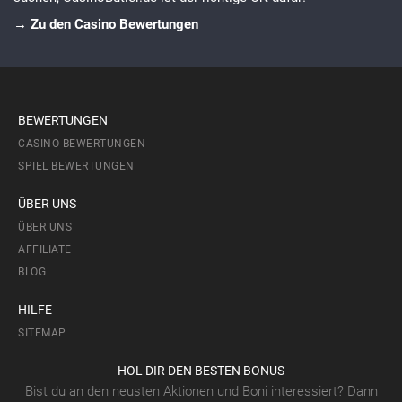
→ Zu den Casino Bewertungen
BEWERTUNGEN
CASINO BEWERTUNGEN
SPIEL BEWERTUNGEN
ÜBER UNS
ÜBER UNS
AFFILIATE
BLOG
HILFE
SITEMAP
HOL DIR DEN BESTEN BONUS
Bist du an den neusten Aktionen und Boni interessiert? Dann