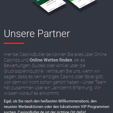
Unsere Partner
Hier bei CasinoButler.de können Sie alles über Online
Casinos und
Online Wetten finden
, sei es
Bewertungen, Guides oder Artikel über die
Glücksspielindustrie. Vertrauen Sie uns, wenn wir
sagen, dass es kein einziges Casino oder Spiel gibt,
von dem wir nicht schon gehört haben - Unser Team
hat zusammen über ein Jahrzehnt Erfahrung. Wir
wissen worauf es ankommt.
Egal, ob Sie nach den heißesten Willkommensboni, den
neusten Werbeaktionen oder den lukrativsten VIP Programmen
suchen, CasinoButler.de ist der richtige Ort dafür!