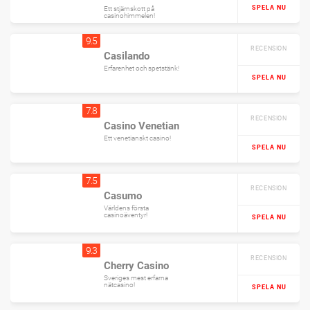
SPELA NU
Ett stjärnskott på
casinohimmelen!
9.5
RECENSION
Casilando
Erfarenhet och spetstänk!
SPELA NU
7.8
RECENSION
Casino Venetian
Ett venetianskt casino!
SPELA NU
7.5
RECENSION
Casumo
Världens första
casinoäventyr!
SPELA NU
9.3
RECENSION
Cherry Casino
Sveriges mest erfarna
nätcasino!
SPELA NU