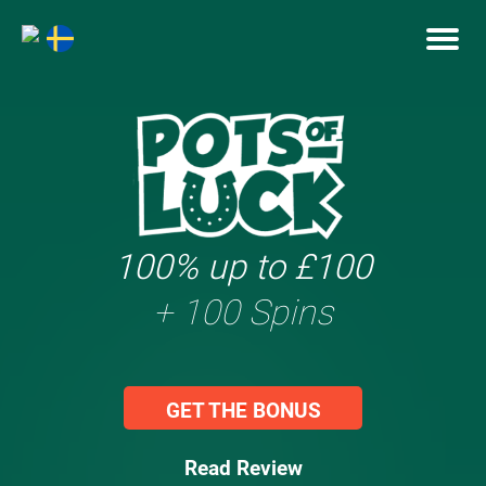
100% up to £100
+ 100 Spins
GET THE BONUS
Read Review