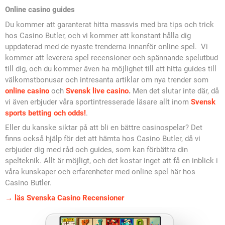
Online casino guides
Du kommer att garanterat hitta massvis med bra tips och trick
hos Casino Butler, och vi kommer att konstant hålla dig
uppdaterad med de nyaste trenderna innanför online spel. Vi
kommer att leverera spel recensioner och spännande spelutbud
till dig, och du kommer även ha möjlighet till att hitta guides till
välkomstbonusar och intresanta artiklar om nya trender som
online casino
och
Svensk live casino
.
Men det slutar inte där, då
vi även erbjuder våra sportintresserade läsare allt inom
Svensk
sports betting och odds!
.
Eller du kanske siktar på att bli en bättre casinospelar? Det
finns också hjälp för det att hämta hos Casino Butler, då vi
erbjuder dig med råd och guides, som kan förbättra din
spelteknik. Allt är möjligt, och det kostar inget att få en inblick i
våra kunskaper och erfarenheter med online spel här hos
Casino Butler.
→ läs Svenska Casino Recensioner