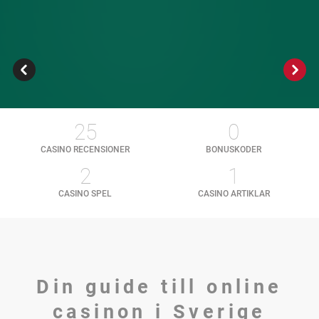
25
0
CASINO RECENSIONER
BONUSKODER
2
1
CASINO SPEL
CASINO ARTIKLAR
Din guide till online
casinon i Sverige