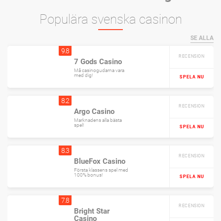
Populära svenska casinon
SE ALLA
9.8
RECENSION
7 Gods Casino
Må casinogudarna vara
med dig!
SPELA NU
8.2
RECENSION
Argo Casino
Marknadens alla bästa
spel!
SPELA NU
8.3
RECENSION
BlueFox Casino
Första klassens spel med
100% bonus!
SPELA NU
7.8
RECENSION
Bright Star
Casino