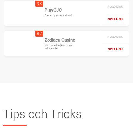
9.3
RECENSION
PlayOJO
Det schyssta casinot!
SPELA NU
8.7
RECENSION
Zodiacu Casino
Vinn med stjärnornas
inflytande!
SPELA NU
Tips och Tricks